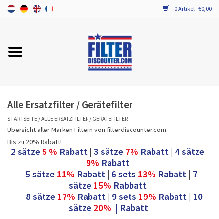
0 Artikel - €0,00
Startseite
Alle Ersatzfilter / Gerätefilter
PROBIOTIKA WARTUNG
Alle Ersatzfilter / Gerätefilter
STARTSEITE
/
ALLE ERSATZFILTER / GERÄTEFILTER
Übersicht aller Marken Filtern von filterdiscounter.com.
Bis zu 20% Rabatt!
2 sätze
5 %
Rabatt
|
3 sätze
7%
Rabatt
|
4 sätze
9%
Rabatt
5 sätze
11%
Rabatt
|
6 sets
13%
Rabatt
|
7
sätze
15%
Rabbatt
8 sätze
17%
Rabatt
|
9 sets
19%
Rabatt
|
10
sätze
20%
| Rabatt