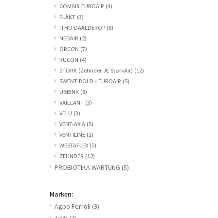
COMAIR EUROAIR
(4)
FLÄKT
(3)
ITHO DAALDEROP
(8)
NEDAIR
(2)
ORCON
(7)
RUCON
(4)
STORK (Zehnder JE StorkAir)
(12)
SWENTIBOLD - EUROAIR
(5)
UBBINK
(8)
VAILLANT
(3)
VELU
(3)
VENT-AXIA
(5)
VENTILINE
(1)
WESTAFLEX
(2)
ZEHNDER
(12)
PROBIOTIKA WARTUNG
(5)
Marken:
Agpo Ferroli
(3)