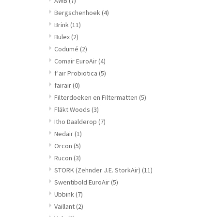
AWB
(7)
Bergschenhoek
(4)
Brink
(11)
Bulex
(2)
Codumé
(2)
Comair EuroAir
(4)
f'air Probiotica
(5)
fairair
(0)
Filterdoeken en Filtermatten
(5)
Fläkt Woods
(3)
Itho Daalderop
(7)
Nedair
(1)
Orcon
(5)
Rucon
(3)
STORK (Zehnder J.E. StorkAir)
(11)
Swentibold EuroAir
(5)
Ubbink
(7)
Vaillant
(2)