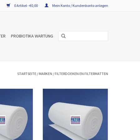
0 Artikel - €0,00
Mein Konto / Kundenkonto anlegen
TER
PROBIOTIKA WARTUNG
STARTSEITE
/
MARKEN
/
FILTERDOEKEN EN FILTERMATTEN
d Filtertücher in
Filtermatten und Filtertücher in
 Formaten. Für
verschiedenen Formaten. Für
üftungsanlagen,
Luftheizung, Lüftungsanlagen,
lagen und
Klimaanlagen und
nnungsanlagen.
Wärmerückgewinnungsanlagen.
RB HINZUFÜGEN
ZUM WARENKORB HINZUFÜGEN