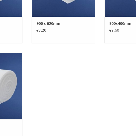
900 x 620mm
900x400mm
€8,20
€7,60
rtücher in
ten. Für
sanlagen,
und
sanlagen.
NZUFÜGEN