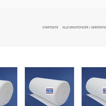
STARTSEITE
ALLE ERSATZFILTER / GERÄTEFIL
rtücher in
Filtermatten und Filtertücher in
Filtermatten un
ten. Für
verschiedenen Formaten. Für
verschiedenen
sanlagen,
Luftheizung, Lüftungsanlagen,
Luftheizung, L
und
Klimaanlagen und
Klimaan
sanlagen.
Wärmerückgewinnungsanlagen.
Wärmerückgewi
NZUFÜGEN
ZUM WARENKORB HINZUFÜGEN
ZUM WARENKO