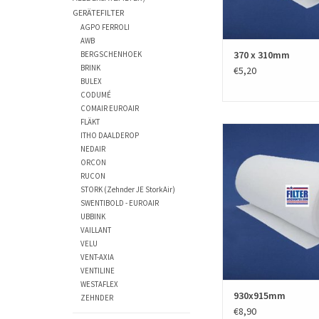
GERÄTEFILTER
AGPO FERROLI
AWB
370 x 310mm
BERGSCHENHOEK
BRINK
€5,20
BULEX
CODUMÉ
COMAIR EUROAIR
FLÄKT
Filtermatten und Filte
ITHO DAALDEROP
verschiedenen Forma
NEDAIR
Luftheizung, Lüftung
ORCON
Klimaanlagen 
RUCON
Wärmerückgewinnung
STORK (Zehnder JE StorkAir)
SWENTIBOLD - EUROAIR
ZUM WARENKORB HI
UBBINK
VAILLANT
VELU
VENT-AXIA
VENTILINE
WESTAFLEX
930x915mm
ZEHNDER
€8,90