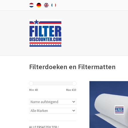
Filterdoeken en Filtermatten
Filtermatten und Filte
verschiedenen Forma
Min: €
0
Max: €
10
Luftheizung, Lüftung
Klimaanlagen 
Wärmerückgewinnung
ZUM WARENKORB HI
ALLE ERSATZFILTER /