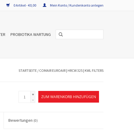
0 Artikel - €0,00
Mein Konto / Kundenkonto anlegen
TER
PROBIOTIKA WARTUNG
STARTSEITE
/
COMAIR EUROAIR | HRCW 325 | KWL FILTERS
+
ZUM WARENKORB HINZUFÜGEN
-
Bewertungen
(0)