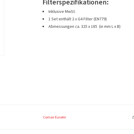
Filterspezifikationen:
Inklusive MwSt.
1 Set enthält 2 x G4 Filter (EN779)
Abmessungen ca. 325 x 185 (in mm L x B)
Comair EuroAir
Z