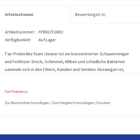
Informationen
Bewertungen
(0)
Artikelnummer::
FPBXLFC0001
Verfügbarkeit:
Auf Lager
f'air Probiotika foam cleaner ist ein konzentrierter Schaumreiniger
und Fettlöser. Dreck, Schimmel, Milben und schädliche Bakterien
sammeln sich in den Filtern, Kanälen und Ventilen. Deswegen ist,
neben dem regelmäßigen Austausch Ihrer Filter, auch die Reinigung
des WRG Systems wichtig für eine optimale Funktion und ein
f'air Probiotica
gesundes Innenklima. Der f'air Probiotika Wartungs-Kit garantiert eine
gründliche Reinigung mit Hilfe von Probiotika im Kampf
Zur Wunschliste hinzufügen
/
Zum Vergleich hinzufügen
/
Drucken
gegen Schimmel, Milben und Bakterien. Sie erhalten Ihr System in
gutem Zustand und gewährleisten hiermit gleichzeitig ein gesundes
Innenklima.
f'air Probiotika Foam Cleaner