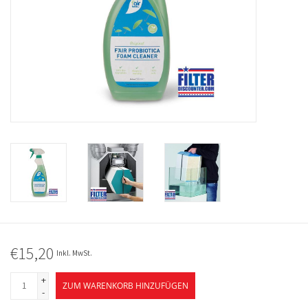
€15,20
Inkl. MwSt.
+
ZUM WARENKORB HINZUFÜGEN
-