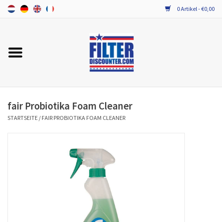
0 Artikel - €0,00
Startseite
Alle Ersatzfilter / Gerätefilter
PROBIOTIKA WARTUNG
fair Probiotika Foam Cleaner
STARTSEITE
/
FAIR PROBIOTIKA FOAM CLEANER