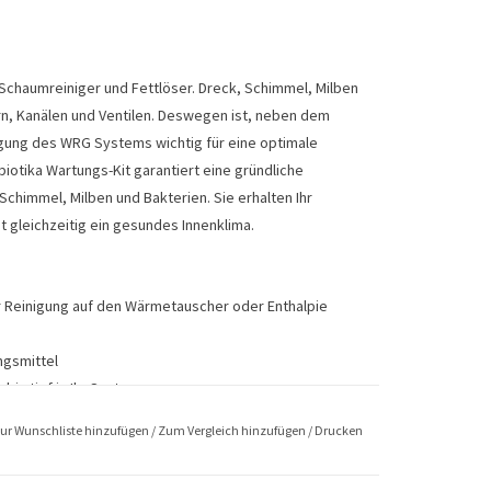
r Schaumreiniger und Fettlöser. Dreck, Schimmel, Milben
ern, Kanälen und Ventilen. Deswegen ist, neben dem
nigung des WRG Systems wichtig für eine optimale
biotika Wartungs-Kit garantiert eine gründliche
Schimmel, Milben und Bakterien. Sie erhalten Ihr
 gleichzeitig ein gesundes Innenklima.
er Reinigung auf den Wärmetauscher oder Enthalpie
ngsmittel
is tief in Ihr System
ur Wunschliste hinzufügen
/
Zum Vergleich hinzufügen
/
Drucken
eifenfrei