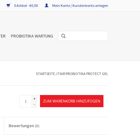
0 Artikel - €0,00
Mein Konto / Kundenkonto anlegen
TER
PROBIOTIKA WARTUNG
STARTSEITE
/
F'AIR PROBIOTIKA PROTECT GEL
+
ZUM WARENKORB HINZUFÜGEN
-
Bewertungen
(0)