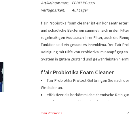
Artikelnummer::
FPBXLPG0001
Verfügbarkeit:
Auf Lager
f'air Probiotika foam cleaner ist ein konzentrierte
und schädliche Bakterien sammeln sich in den Filt
regelmäßigen Austausch Ihrer Filter, auch die Rei
Funktion und ein gesundes Innenklima. Der f'air Pro
Reinigung mit Hilfe von Probiotika im Kampf gegen 
System in gutem Zustand und gewährleisten hiermit
f'air Probiotika Foam Cleaner
f'air Probiotika Protect Gel bringen Sie nach d
Wechsler an.
effektiver als herkömmliche chemische Reinigu
entfernt Staub, Schimmel und Verschmutzungen b
hat einen Langzeit-Reinigungseffekt
f'air Probiotica
Z
nicht aggressiv, nicht-korrosiv und trocknet Str
100% harmlos für Menschen und Tiere