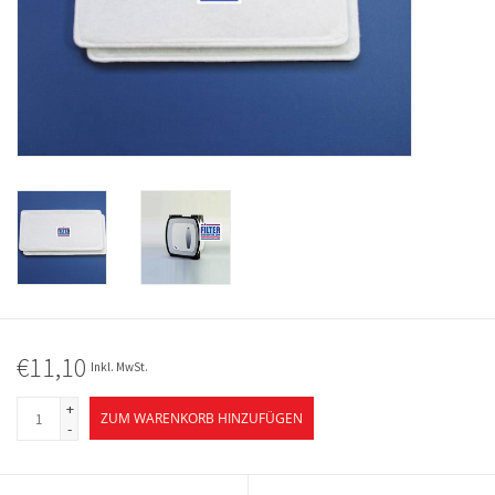
€11,10
Inkl. MwSt.
+
ZUM WARENKORB HINZUFÜGEN
-