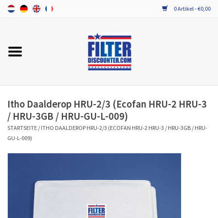
0 Artikel - €0,00
Startseite
Alle Ersatzfilter / Gerätefilter
PROBIOTIKA WARTUNG
Itho Daalderop HRU-2/3 (Ecofan HRU-2 HRU-3
/ HRU-3GB / HRU-GU-L-009)
STARTSEITE
/
ITHO DAALDEROP HRU-2/3 (ECOFAN HRU-2 HRU-3 / HRU-3GB / HRU-
GU-L-009)