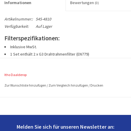
Informationen
Bewertungen
(0)
Artikelnummer::
545-4810
Verfügbarkeit:
Auf Lager
Filterspezifikationen:
Inklusive MwSt.
1 Set enthält 2 x G3
Drahtrahmenfilter
(EN779)
Abmessungen 2 filters ca. 395x196 (LxB)
Itho Daalderop
Zur Wunschliste hinzufügen
/
Zum Vergleich hinzufügen
/
Drucken
Melden Sie sich für unseren Newsletter an: