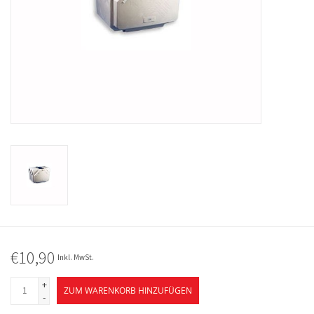
€10,90
Inkl. MwSt.
+
ZUM WARENKORB HINZUFÜGEN
-