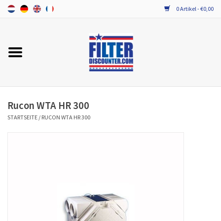
0 Artikel - €0,00
Startseite
Alle Ersatzfilter / Gerätefilter
PROBIOTIKA WARTUNG
Rucon WTA HR 300
STARTSEITE
/
RUCON WTA HR 300