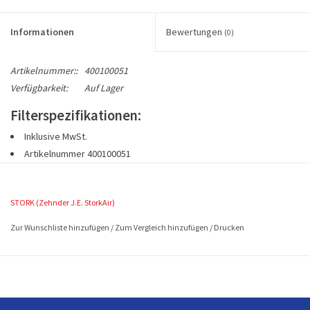
Informationen
Bewertungen
(0)
Artikelnummer::
400100051
Verfügbarkeit:
Auf Lager
Filterspezifikationen:
Inklusive MwSt.
Artikelnummer 400100051
1 Stück F7 feinstaubfilter (EN779)
Abmessungen ca. 450x350x95 (mm en L x B x H)
STORK (Zehnder J.E. StorkAir)
Zur Wunschliste hinzufügen
/
Zum Vergleich hinzufügen
/
Drucken