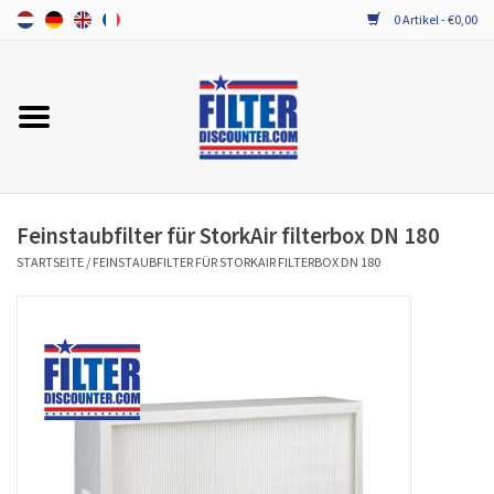
0 Artikel - €0,00
Startseite
Alle Ersatzfilter / Gerätefilter
PROBIOTIKA WARTUNG
Feinstaubfilter für StorkAir filterbox DN 180
STARTSEITE
/
FEINSTAUBFILTER FÜR STORKAIR FILTERBOX DN 180