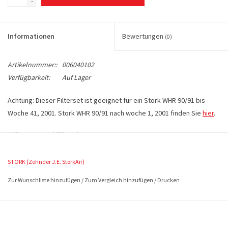
-
Informationen
Bewertungen
(0)
Artikelnummer::
006040102
Verfügbarkeit:
Auf Lager
Achtung: Dieser Filterset ist geeignet für ein Stork WHR 90/91 bis
Woche 41, 2001. Stork WHR 90/91 nach woche 1, 2001 finden Sie
hier
.
Filterspezifikationen:
Inklusive MwSt.
STORK (Zehnder J.E. StorkAir)
Artikelnummer 006040102
1 Set enthält 2 x G4 Filter (EN779)
Zur Wunschliste hinzufügen
/
Zum Vergleich hinzufügen
/
Drucken
Abmessungen ca. 435 x 200 mm (L x B)