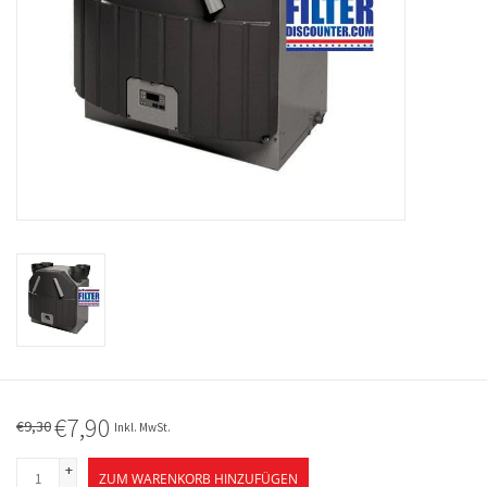
€7,90
€9,30
Inkl. MwSt.
+
ZUM WARENKORB HINZUFÜGEN