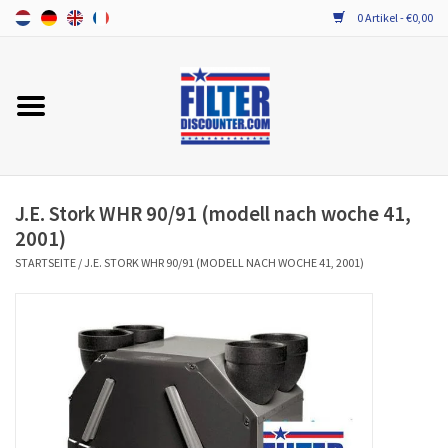
0 Artikel - €0,00
Startseite
Alle Ersatzfilter / Gerätefilter
PROBIOTIKA WARTUNG
J.E. Stork WHR 90/91 (modell nach woche 41,
2001)
STARTSEITE
/
J.E. STORK WHR 90/91 (MODELL NACH WOCHE 41, 2001)