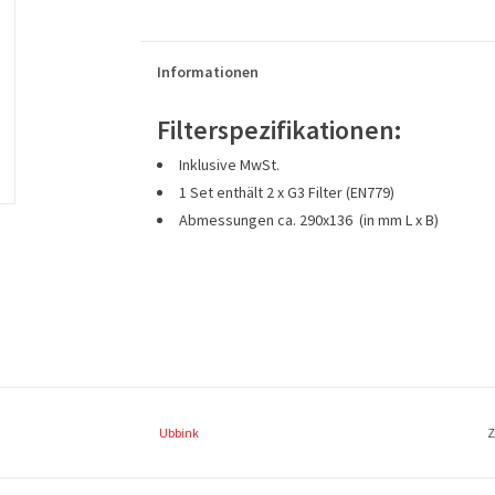
Informationen
Filterspezifikationen:
Inklusive MwSt.
1 Set enthält 2 x G3 Filter (EN779)
Abmessungen ca. 290x136 (in mm L x B)
Ubbink
Z