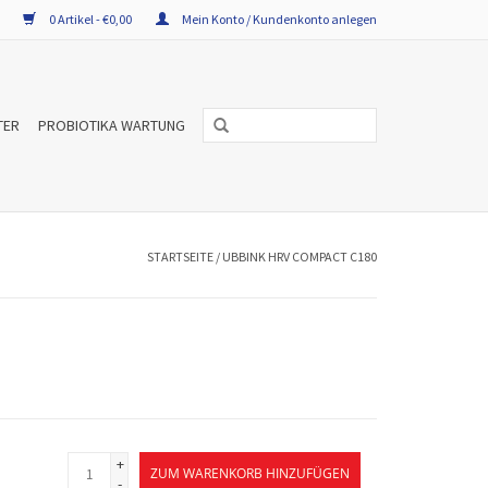
0 Artikel - €0,00
Mein Konto / Kundenkonto anlegen
TER
PROBIOTIKA WARTUNG
STARTSEITE
/
UBBINK HRV COMPACT C180
+
ZUM WARENKORB HINZUFÜGEN
-