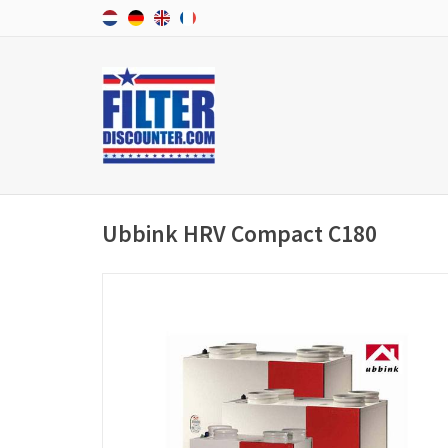
Ubbink HRV Compact C180