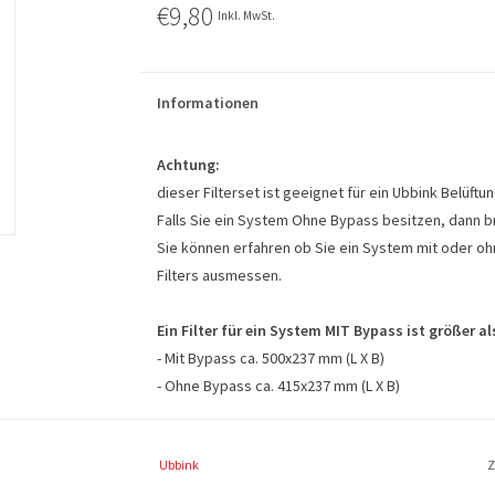
€9,80
Inkl. MwSt.
Informationen
Achtung:
dieser Filterset ist geeignet für ein Ubbink Belüft
Falls Sie ein System Ohne Bypass besitzen, dann bra
Sie können erfahren ob Sie ein System mit oder o
Filters ausmessen.
Ein Filter für ein System MIT Bypass ist größer al
- Mit Bypass ca. 500x237 mm (L X B)
- Ohne Bypass ca. 415x237 mm (L X B)
Filterspezifikationen:
Ubbink
Z
Inklusive MwSt.