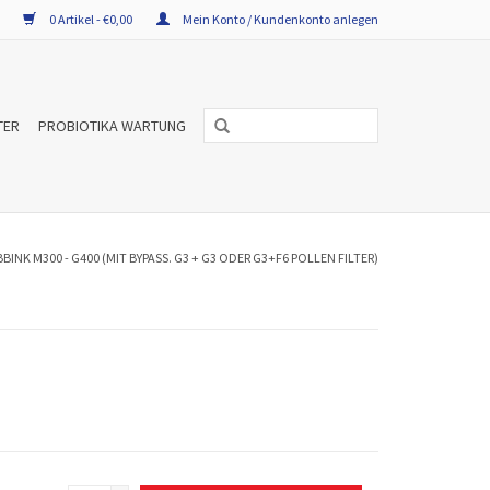
0 Artikel - €0,00
Mein Konto / Kundenkonto anlegen
TER
PROBIOTIKA WARTUNG
BINK M300 - G400 (MIT BYPASS. G3 + G3 ODER G3+F6 POLLEN FILTER)