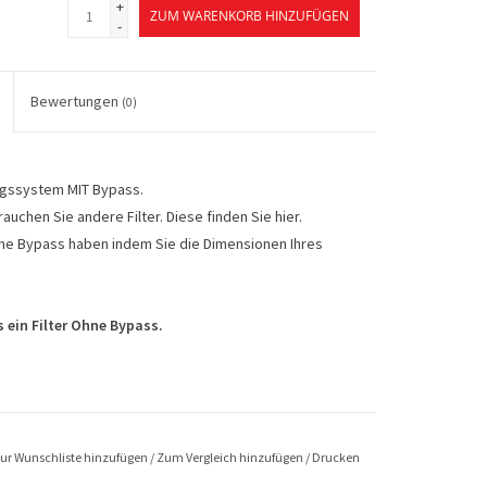
+
ZUM WARENKORB HINZUFÜGEN
-
Bewertungen
(0)
ungssystem MIT Bypass.
uchen Sie andere Filter. Diese finden Sie hier.
hne Bypass haben indem Sie die Dimensionen Ihres
s ein Filter Ohne Bypass.
ur Wunschliste hinzufügen
/
Zum Vergleich hinzufügen
/
Drucken