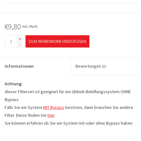
€9,80
Inkl. MwSt.
+
ZUM WARENKORB HINZUFÜGEN
-
Informationen
Bewertungen
(0)
Achtung:
dieser Filterset ist geeignet für ein Ubbink Belüftungssystem OHNE
Bypass.
Falls Sie ein System
MIT Bypass
besitzen, dann brauchen Sie andere
Filter. Diese finden Sie
hier
.
Sie können erfahren ob Sie ein System mit oder ohne Bypass haben
indem Sie die Dimensionen Ihres Filters ausmessen.