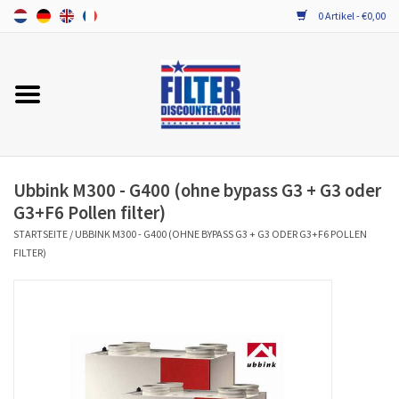
0 Artikel - €0,00
Startseite
Alle Ersatzfilter / Gerätefilter
PROBIOTIKA WARTUNG
Ubbink M300 - G400 (ohne bypass G3 + G3 oder
G3+F6 Pollen filter)
STARTSEITE
/
UBBINK M300 - G400 (OHNE BYPASS G3 + G3 ODER G3+F6 POLLEN
FILTER)