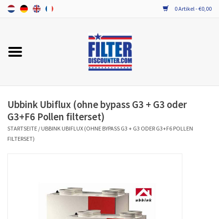
0 Artikel - €0,00
Startseite
Alle Ersatzfilter / Gerätefilter
PROBIOTIKA WARTUNG
Ubbink Ubiflux (ohne bypass G3 + G3 oder
G3+F6 Pollen filterset)
STARTSEITE
/
UBBINK UBIFLUX (OHNE BYPASS G3 + G3 ODER G3+F6 POLLEN
FILTERSET)