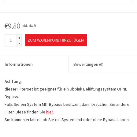
€9,80
Inkl. MwSt.
+
ZUM WARENKORB HINZUFÜGEN
-
Informationen
Bewertungen
(0)
Achtung
:
dieser Filterset ist geeignet für ein Ubbink Belüftungssystem OHNE
Bypass.
Falls Sie ein System MIT Bypass besitzen, dann brauchen Sie andere
Filter. Diese finden Sie
hier
.
Sie können erfahren ob Sie ein System mit oder ohne Bypass haben
indem Sie die Dimensionen Ihres Filters ausmessen.