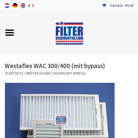
0 Artikel - €0,00
Startseite
Alle Ersatzfilter / Gerätefilter
PROBIOTIKA WARTUNG
Westaflex WAC 300/400 (mit bypass)
STARTSEITE
/
WESTAFLEX WAC 300/400 (MIT BYPASS)