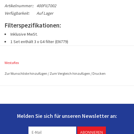
Artikelnummer::
400FILT002
Verfügbarkeit:
Auf Lager
Filterspezifikationen:
Inklusive MwSt.
1 Set enthält 3 x G4 filter (EN779)
Westaflex Artikelnummer 400FILT002
Abmessungen 2 filters à ca. 390x180 mm (L x B
Westaflex
1 filter à ca. 175x125 mm (L x B)
Zur Wunschliste hinzufügen
/
Zum Vergleich hinzufügen
/
Drucken
Melden Sie sich für unseren Newsletter an:
ABONNIEREN