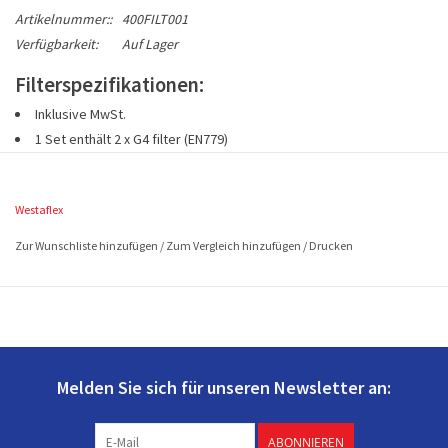
Artikelnummer::
400FILT001
Verfügbarkeit:
Auf Lager
Filterspezifikationen:
Inklusive MwSt.
1 Set enthält 2 x G4 filter (EN779)
Westaflex Artikelnummer 400FILT001
Abmessungen 2 filters à ca. 390x180 mm (L x B)
Westaflex
Zur Wunschliste hinzufügen
/
Zum Vergleich hinzufügen
/
Drucken
Melden Sie sich für unseren Newsletter an:
ABONNIEREN