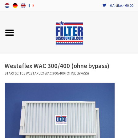
0 Artikel - €0,00
Startseite
Alle Ersatzfilter / Gerätefilter
PROBIOTIKA WARTUNG
Westaflex WAC 300/400 (ohne bypass)
STARTSEITE
/
WESTAFLEX WAC 300/400 (OHNE BYPASS)