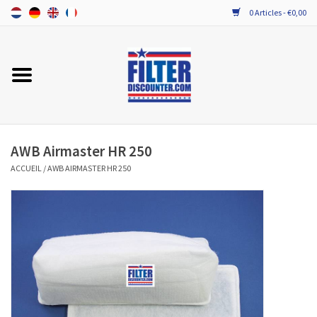
0 Articles - €0,00
Accueil
TOUT LES FILTRES VMC DOUBLE
FLUX
AWB Airmaster HR 250
PROBIOTICA ONDERHOUD
ACCUEIL
/
AWB AIRMASTER HR 250