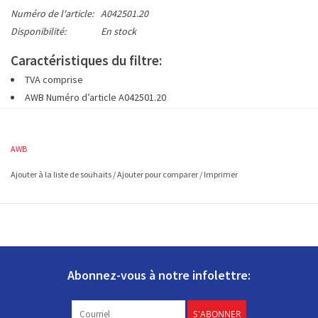
Numéro de l'article:
A042501.20
Disponibilité:
En stock
Caractéristiques du filtre:
TVA comprise
AWB Numéro d’article A042501.20
1 set dispose de 2 filtres G3 cadre en fil métallique (EN779)
à env. 395x155 mm (L x L)
AWB
Ajouter à la liste de souhaits
/
Ajouter pour comparer
/
Imprimer
Abonnez-vous à notre infolettre:
S'ABONNER