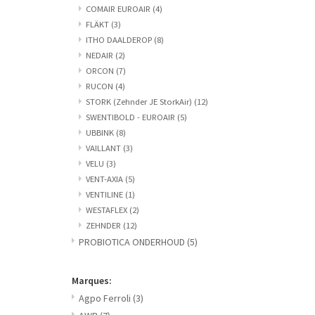
COMAIR EUROAIR
(4)
FLÄKT
(3)
ITHO DAALDEROP
(8)
NEDAIR
(2)
ORCON
(7)
RUCON
(4)
STORK (Zehnder JE StorkAir)
(12)
SWENTIBOLD - EUROAIR
(5)
UBBINK
(8)
VAILLANT
(3)
VELU
(3)
VENT-AXIA
(5)
VENTILINE
(1)
WESTAFLEX
(2)
ZEHNDER
(12)
PROBIOTICA ONDERHOUD
(5)
Marques:
Agpo Ferroli
(3)