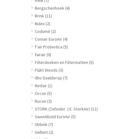
AWB
(7)
Bergschenhoek
(4)
Brink
(11)
Bulex
(2)
Codumé
(2)
Comair EuroAir
(4)
f'air Probiotica
(5)
fairair
(0)
Filterdoeken en Filtermatten
(5)
Fläkt Woods
(3)
Itho Daalderop
(7)
Nedair
(1)
Orcon
(5)
Rucon
(3)
STORK (Zehnder J.E. StorkAir)
(11)
Swentibold EuroAir
(5)
Ubbink
(7)
Vaillant
(2)