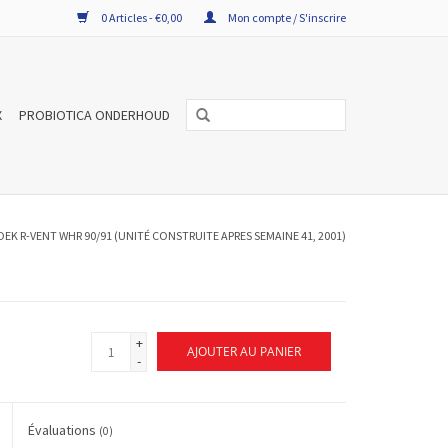
0 Articles - €0,00
Mon compte / S'inscrire
X
PROBIOTICA ONDERHOUD
K R-VENT WHR 90/91 (UNITÉ CONSTRUITE APRES SEMAINE 41, 2001)
+
AJOUTER AU PANIER
-
Évaluations
(0)