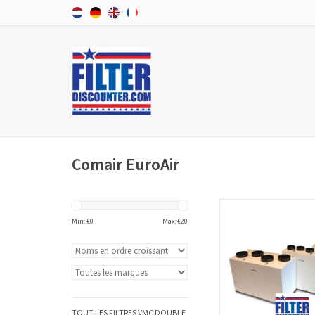
Comair EuroAir
Un set de filtres VMC dou
Comair Euroair HRWC 
Min: €
0
Max: €
20
de 2 filtres. Les sets de f
sont de haute qualité 
conforme aux normes 
EN779:2012
AJOUTER AU PA
TOUT LES FILTRES VMC DOUBLE