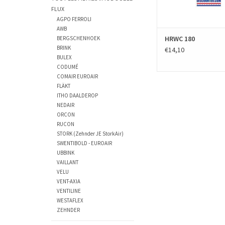
FLUX
AGPO FERROLI
AWB
HRWC 180
BERGSCHENHOEK
BRINK
€14,10
BULEX
CODUMÉ
COMAIR EUROAIR
FLÄKT
ITHO DAALDEROP
NEDAIR
ORCON
RUCON
STORK (Zehnder JE StorkAir)
SWENTIBOLD - EUROAIR
UBBINK
VAILLANT
VELU
VENT-AXIA
VENTILINE
WESTAFLEX
ZEHNDER