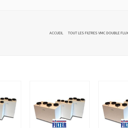
ACCUEIL
TOUT LES FILTRES VMC DOUBLE FLU
ble flux pour
Un set de filtres VMC double flux pour
Un set de filtres 
180 compose
Comair Euroair HRWC 325/350
Comair Euroai
iltres pour VMC
compose de 2 filtres. Les sets de filtres
compose de 2 filtres
et produits
pour VMC sont de haute qualité et
pour VMC sont de
Européennes
produits conforme aux normes
produits conf
Européennes EN779:2012
Européenne
NIER
AJOUTER AU PANIER
AJOUTER 