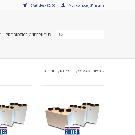
0 Articles - €0,00
Mon compte / S'inscrire
X
PROBIOTICA ONDERHOUD
ACCUEIL
/
MARQUES
/
COMAIR EUROAIR
VMC double flux pour
Un set de filtres VMC double flux pour
r HRWC 325/350
Comair Euroair HRWC 400 compose
. Les sets de filtres
de 2 filtres. Les sets de filtres pour VMC
 haute qualité et
sont de haute qualité et produits
orme aux normes
conforme aux normes Européennes
s EN779:2012
EN779:2012
AU PANIER
AJOUTER AU PANIER