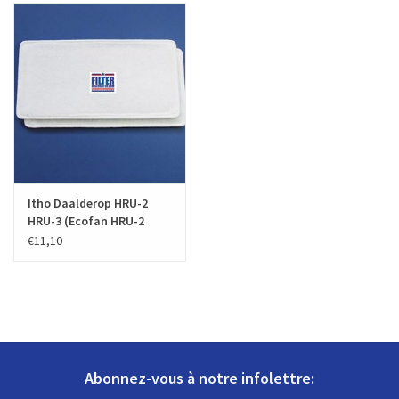
Itho Daalderop HRU-2
HRU-3 (Ecofan HRU-2
HRU-3 / HRU-3GB / HRU-
€11,10
GU-L-009)
Abonnez-vous à notre infolettre: