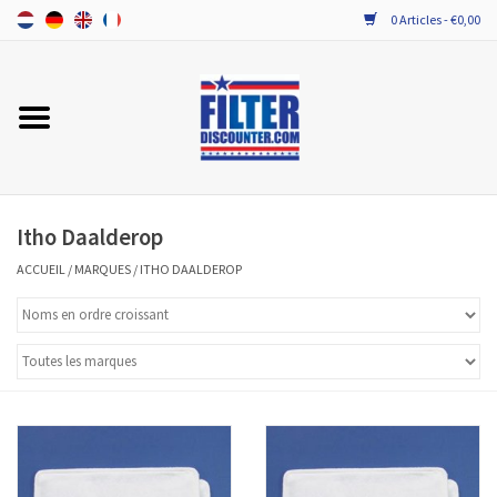
0 Articles - €0,00
Accueil
TOUT LES FILTRES VMC DOUBLE
FLUX
Itho Daalderop
PROBIOTICA ONDERHOUD
ACCUEIL
/
MARQUES
/
ITHO DAALDEROP