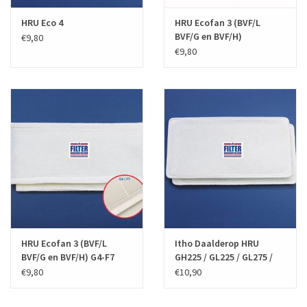
HRU Eco 4
HRU Ecofan 3 (BVF/L
BVF/G en BVF/H)
€9,80
€9,80
HRU Ecofan 3 (BVF/L
Itho Daalderop HRU
BVF/G en BVF/H) G4-F7
GH225 / GL225 / GL275 /
Filters
GH275 / WH275 / WHE350 /
€9,80
€10,90
WL250 / WLE350