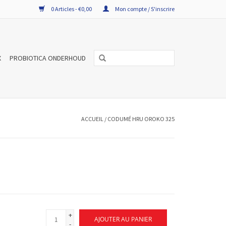
0 Articles - €0,00
Mon compte / S'inscrire
X
PROBIOTICA ONDERHOUD
ACCUEIL
/
CODUMÉ HRU OROKO 325
+
AJOUTER AU PANIER
-