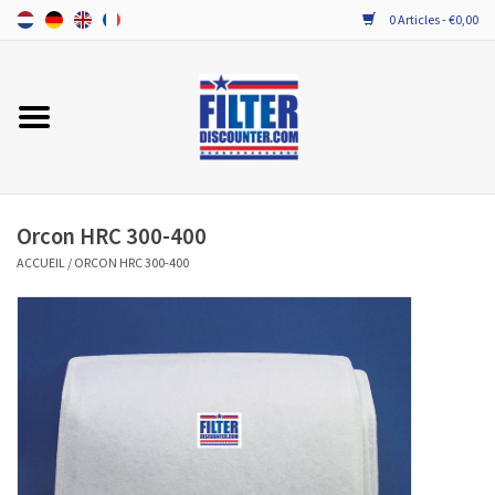
0 Articles - €0,00
Accueil
TOUT LES FILTRES VMC DOUBLE
FLUX
Orcon HRC 300-400
PROBIOTICA ONDERHOUD
ACCUEIL
/
ORCON HRC 300-400