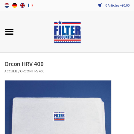
0 Articles - €0,00
Accueil
TOUT LES FILTRES VMC DOUBLE
FLUX
Orcon HRV 400
PROBIOTICA ONDERHOUD
ACCUEIL
/
ORCON HRV 400