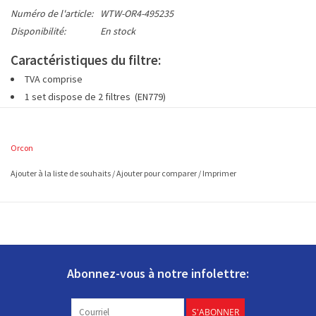
Numéro de l'article:
WTW-OR4-495235
Disponibilité:
En stock
Caractéristiques du filtre:
TVA comprise
1 set dispose de 2 filtres (EN779)
à env. 495 x 235 mm (L x L)
Orcon
Ajouter à la liste de souhaits
/
Ajouter pour comparer
/
Imprimer
Abonnez-vous à notre infolettre:
S'ABONNER