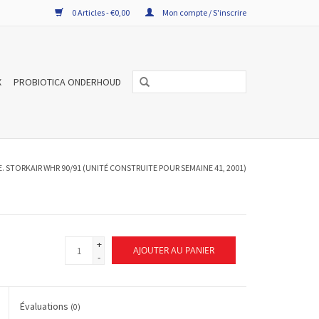
0 Articles - €0,00
Mon compte / S'inscrire
X
PROBIOTICA ONDERHOUD
E. STORKAIR WHR 90/91 (UNITÉ CONSTRUITE POUR SEMAINE 41, 2001)
+
AJOUTER AU PANIER
-
Évaluations
(0)