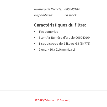
Numéro de l'article:
006040104
Disponibilité:
En stock
Caractéristiques du filtre:
TVA comprise
StorkAir Numéro d’article 006040104
1 set dispose de 2 filtres G3 (EN779)
à env. 420 x 210 mm (L x L)
STORK (Zehnder J.E. StorkAir)