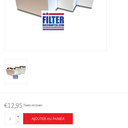
€12,95
Taxes incluses
+
AJOUTER AU PANIER
-