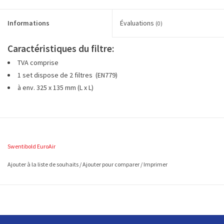
Informations
Évaluations
(0)
Caractéristiques du filtre:
TVA comprise
1 set dispose de 2 filtres (EN779)
à env. 325 x 135 mm (L x L)
Swentibold EuroAir
Ajouter à la liste de souhaits
/
Ajouter pour comparer
/
Imprimer