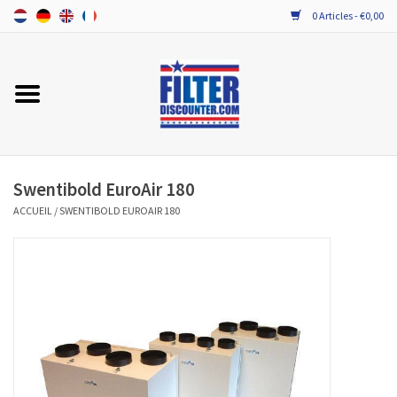
0 Articles - €0,00
Accueil
TOUT LES FILTRES VMC DOUBLE
FLUX
Swentibold EuroAir 180
PROBIOTICA ONDERHOUD
ACCUEIL
/
SWENTIBOLD EUROAIR 180