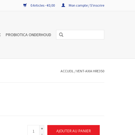
0 Articles - €0,00
Mon compte / S'inscrire
X
PROBIOTICA ONDERHOUD
ACCUEIL
/
VENT-AXIA HRE350
+
AJOUTER AU PANIER
-