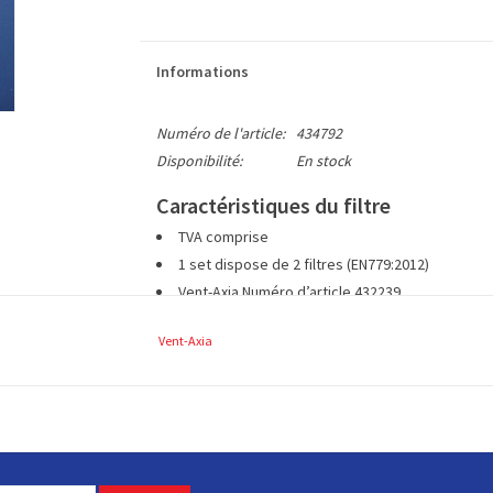
Informations
Numéro de l'article:
434792
Disponibilité:
En stock
Caractéristiques du filtre
TVA comprise
1 set dispose de 2 filtres (EN779:2012)
Vent-Axia Numéro d’article 432239
à env. 500 x 237 mm (L x L)
Vent-Axia