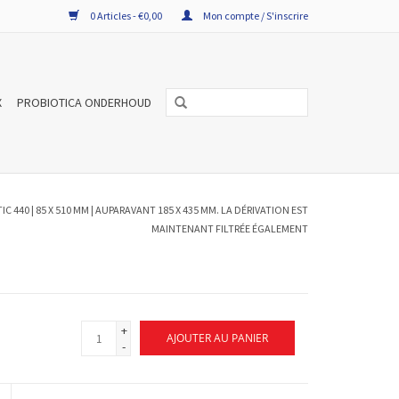
0 Articles - €0,00
Mon compte / S'inscrire
X
PROBIOTICA ONDERHOUD
IC 440 | 85 X 510 MM | AUPARAVANT 185 X 435 MM. LA DÉRIVATION EST
MAINTENANT FILTRÉE ÉGALEMENT
+
AJOUTER AU PANIER
-