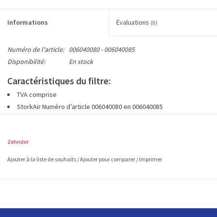
Informations
Évaluations
(0)
Numéro de l'article:
006040080 - 006040085
Disponibilité:
En stock
Caractéristiques du filtre:
TVA comprise
StorkAir Numéro d’article 006040080 en 006040085
1 set dispose de 2 filtres G3 (EN779)
à env. 300 x 275 mm (L x L)
Zehnder
Ajouter à la liste de souhaits
/
Ajouter pour comparer
/
Imprimer