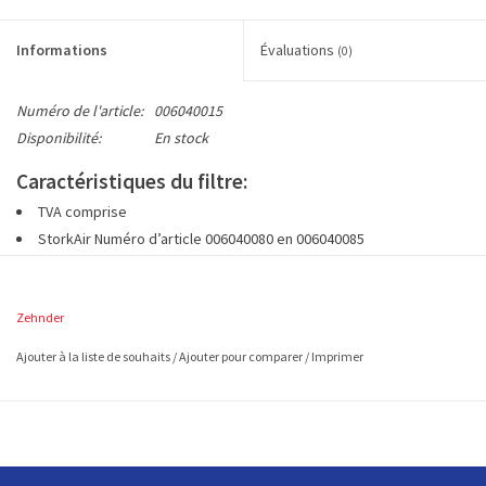
Informations
Évaluations
(0)
Numéro de l'article:
006040015
Disponibilité:
En stock
Caractéristiques du filtre:
TVA comprise
StorkAir Numéro d’article 006040080 en 006040085
1 set dispose de 2 filtres G3 (EN779)
à env. 300 x 275 mm (L x L)
Zehnder
Ajouter à la liste de souhaits
/
Ajouter pour comparer
/
Imprimer