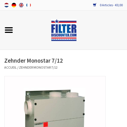
0 Articles - €0,00
Accueil
TOUT LES FILTRES VMC DOUBLE
FLUX
Zehnder Monostar 7/12
PROBIOTICA ONDERHOUD
ACCUEIL
/
ZEHNDER MONOSTAR 7/12