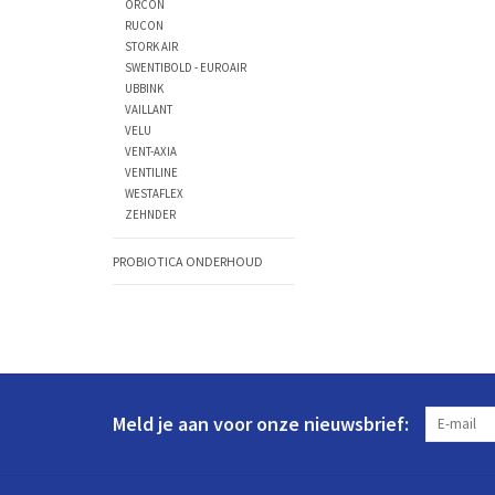
ORCON
RUCON
STORK AIR
SWENTIBOLD - EUROAIR
UBBINK
VAILLANT
VELU
VENT-AXIA
VENTILINE
WESTAFLEX
ZEHNDER
PROBIOTICA ONDERHOUD
Meld je aan voor onze nieuwsbrief: