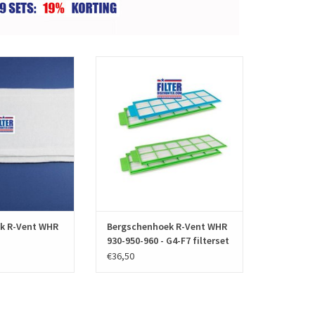
W filters voor de
Een set f'air G4 of F7 WTW filters voor
ek R-Vent WHR
de Bergschenhoek WHR 930/950/960
at uit 2 filters en
bestaat uit 2 filters en hebben
rikantnummer
fabrikantnummer XFILSWHR950 /
filtersets zijn van
00604012. De WTW filtersets zijn van
t en volgens de
hoge kwaliteit en volgens de
rmering EN779
Europese normering EN779
uceerd.
geproduceerd.
N WINKELWAGEN
TOEVOEGEN AAN WINKELWAGEN
k R-Vent WHR
Bergschenhoek R-Vent WHR
930-950-960 - G4-F7 filterset
€36,50