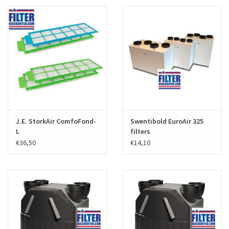
J.E. StorkAir ComfoFond-
Swentibold EuroAir 325
L
filters
€36,50
€14,10