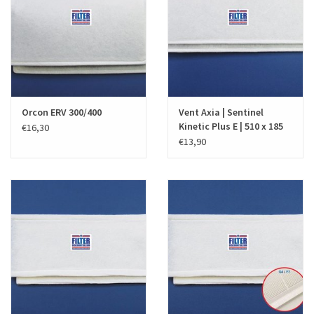
Orcon ERV 300/400
Vent Axia | Sentinel
Kinetic Plus E | 510 x 185
€16,30
mm
€13,90