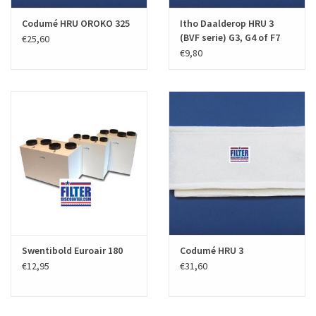
Codumé HRU OROKO 325
Itho Daalderop HRU 3
(BVF serie) G3, G4 of F7
€25,60
filters
€9,80
Swentibold Euroair 180
Codumé HRU 3
€12,95
€31,60