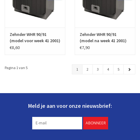
Zehnder WHR 90/91
Zehnder WHR 90/91
(model voor week 41 2001)
(model na week 41 2001)
€8,60
€7,90
Pagina 1 van 5
1
2
3
4
5
Meld je aan voor onze nieuwsbrief:
ABONNEER