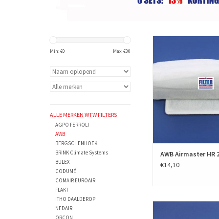
De AWB Airmaster HR 
filters van fairair h
Min: €
0
Max: €
30
fabrikantnummer A04250
volgens de Europese n
779 geproduceerd. Deze
hebben filterklas
TOEVOEGEN AAN WIN
ALLE MERKEN WTW FILTERS
AGPO FERROLI
AWB
BERGSCHENHOEK
BRINK Climate Systems
AWB Airmaster HR 
BULEX
€14,10
CODUMÉ
COMAIR EUROAIR
FLÄKT
ITHO DAALDEROP
De AWB Airmaster HRD
NEDAIR
350, zonder bypass, i
ORCON