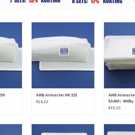
250.01 WTW
Een set f'air filters voor de AWB
De AWB Airmaste
ebben AWB
Airmaster HR 250.02 en HR 325.02
fairair voor de
1.20 en zijn
bestaat uit 3 filters en hebben
400.02 / EA400 /
ormering EN
fabrikantnummer 0020020997 G4
fabrikantnummer 
 WTW filters
kwaliteit en normering EN779
volgens de Euro
se G3.
779 geproduceerd
TOEVOEGEN AAN WINKELWAGEN
hebben filt
KELWAGEN
TOEVOEGEN AA
250
AWB Airmaster HR 325
AWB Airmaster
EA400 / 400By
€14,10
€15,10
 275 en HRD
De AWB Bypass filter voor AWB 150 en
De AWB Bypass Fi
s van hoge
AWB 180 hebben AWB
en AWB 400 van fa