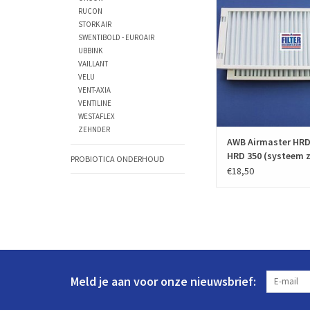
kwaliteit. De AWB Air
RUCON
Filters voor AWB HRD 27
STORK AIR
(systeem zonder bypass)
SWENTIBOLD - EUROAIR
hebben AWB fabrika
UBBINK
VAILLANT
0020020996 en zijn v
VELU
Europese normering E
VENT-AXIA
TOEVOEGEN AAN WIN
VENTILINE
WESTAFLEX
ZEHNDER
AWB Airmaster HRD
HRD 350 (systeem 
PROBIOTICA ONDERHOUD
bypass)
€18,50
Meld je aan voor onze nieuwsbrief: