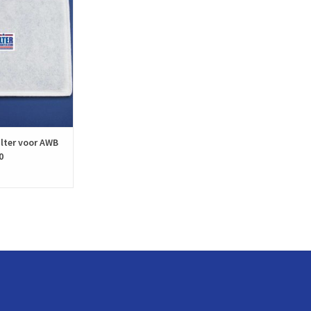
lgens de Europese
9 geproduceerd.
N WINKELWAGEN
lter voor AWB
0