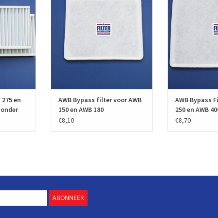
master WTW
fabrikantnummer A042510.20 en zijn
kwaliteit en vo
5 en HRD 350
volgens de Europese normering EN
normering EN77
 van fairair
779 geproduceerd. Deze WTW filters
TOEVOEGEN AA
ntnummer
hebben filterklasse G3.
olgens de
TOEVOEGEN AAN WINKELWAGEN
N 779 gep
KELWAGEN
 275 en
AWB Bypass filter voor AWB
AWB Bypass Fi
zonder
150 en AWB 180
250 en AWB 40
€8,10
€8,70
ABONNEER