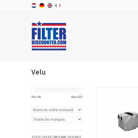
Velu
Un set de filtres pour 
ventilation mécanique
Min: €
0
Max: €
15
(VMC) double flux p
275/300/400 se compose d
Les sets de filtres pour V
sont de haute qualité 
conforme aux normes 
AJOUTER AU PA
TOUT LES FILTRES VMC DOUBLE