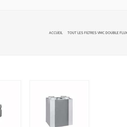
ACCUEIL
TOUT LES FILTRES VMC DOUBLE FLU
Centrale de
Un set de filtres pour Centrale de
 Controllee
ventilation mécanique Controllee
our Velu
(VMC) double flux pour VHR Excellent
e 2 filtres.
400 se compose de 2 filtres. Les sets
MC double flux
de filtres pour VMC double flux sont de
et produits
haute qualité et produits conforme
Europé...
aux normes Europé...
NIER
AJOUTER AU PANIER