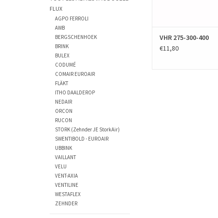
FLUX
AGPO FERROLI
AWB
VHR 275-300-400
BERGSCHENHOEK
BRINK
€11,80
BULEX
CODUMÉ
COMAIR EUROAIR
FLÄKT
ITHO DAALDEROP
NEDAIR
ORCON
RUCON
STORK (Zehnder JE StorkAir)
SWENTIBOLD - EUROAIR
UBBINK
VAILLANT
VELU
VENT-AXIA
VENTILINE
WESTAFLEX
ZEHNDER