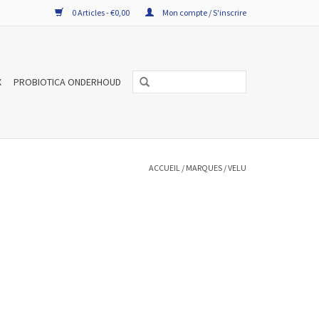
0 Articles - €0,00
Mon compte / S'inscrire
X
PROBIOTICA ONDERHOUD
ACCUEIL
/
MARQUES
/
VELU