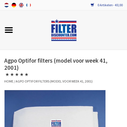
0 Artikelen - €0,00
Home
ALLE MERKEN WTW FILTERS
PROBIOTICA ONDERHOUD
Agpo Optifor filters (model voor week 41,
2001)
HOME
/
AGPO OPTIFOR FILTERS (MODEL VOOR WEEK 41, 2001)