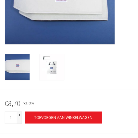
€8,70
Incl. btw
+
TOEVOEGEN AAN WINKELWAGEN
-