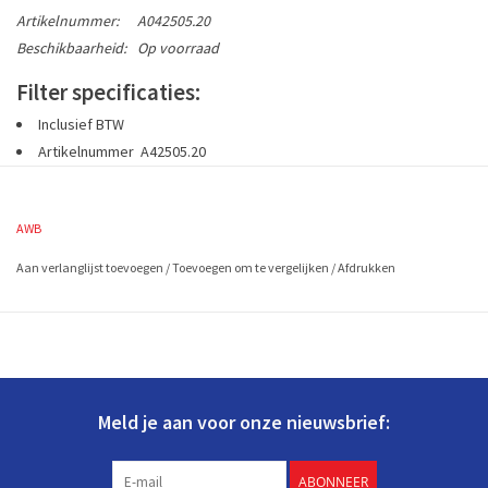
Artikelnummer:
A042505.20
Beschikbaarheid:
Op voorraad
Filter specificaties:
Inclusief BTW
Artikelnummer
A42505.20
set is 2 stuks G3 draadframe zakfilters (EN779)
Formaat 2 zakfilters
ca. 400x200
(in mm en LxB)
AWB
Aan verlanglijst toevoegen
/
Toevoegen om te vergelijken
/
Afdrukken
Meld je aan voor onze nieuwsbrief:
ABONNEER