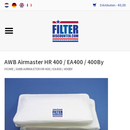
0 Artikelen - €0,00
Home
ALLE MERKEN WTW FILTERS
PROBIOTICA ONDERHOUD
AWB Airmaster HR 400 / EA400 / 400By
HOME
/
AWB AIRMASTER HR 400 / EA400 / 400BY