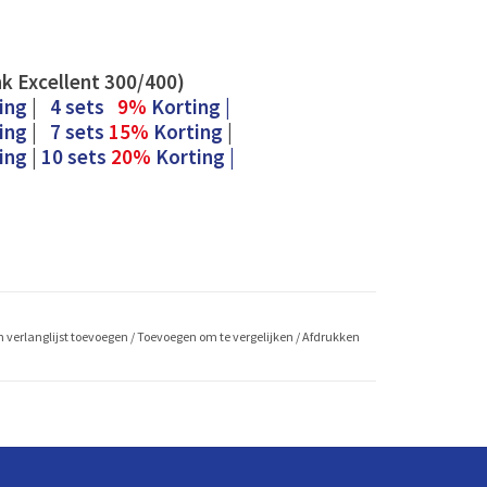
nk Excellent 300/400)
ing
|
4 sets
9%
Korting |
ing
|
7 sets
15%
Korting
|
ing
|
10 sets
20%
Korting |
 verlanglijst toevoegen
/
Toevoegen om te vergelijken
/
Afdrukken
 Onderhoud
udig zelf vervangen en in uw WTW unit plaatsen. Klein
te doen met onze onderhoudsproducten. De producten
ica van het merk f’air probiotics. Naast de
uw ventilatiesysteem is er de probiotica filterspray.