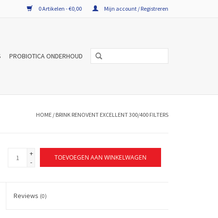
0 Artikelen - €0,00
Mijn account / Registreren
S
PROBIOTICA ONDERHOUD
HOME
/
BRINK RENOVENT EXCELLENT 300/400 FILTERS
+
TOEVOEGEN AAN WINKELWAGEN
-
Reviews
(0)