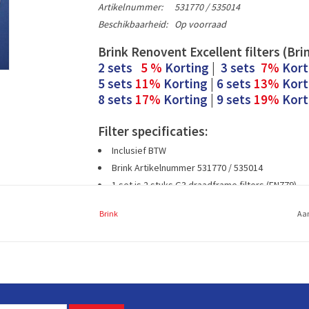
Artikelnummer:
531770 / 535014
Beschikbaarheid:
Op voorraad
Brink Renovent Excellent filters (Bri
2 sets
5 %
Korting
|
3 sets
7%
Kort
5 sets
11%
Korting
|
6 sets
13%
Kort
8 sets
17%
Korting
|
9 sets
19%
Kort
Filter specificaties:
Inclusief BTW
Brink Artikelnummer 531770 / 535014
1 set is 2 stuks G3 draadframe filters (EN779)
Formaat filters ca. 525x185 mm (L x B)
Brink
Aan
Brink Renovent Excellent filters en
Brink Renovent Excellent 300/400 filters kunt eenvo
onderhoud van uw ventilatiesysteem is ook zelf 
bestaan uit reinigingsmiddelen op basis van Probiot
reinigingsmiddelen voor onderhoud tussendoor aan 