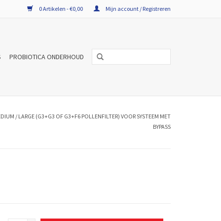
0 Artikelen - €0,00
Mijn account / Registreren
S
PROBIOTICA ONDERHOUD
MEDIUM / LARGE (G3+G3 OF G3+F6 POLLENFILTER) VOOR SYSTEEM MET
BYPASS