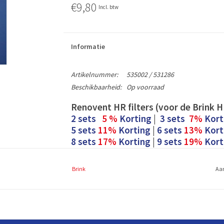
€9,80
Incl. btw
Informatie
Artikelnummer:
535002 / 531286
Beschikbaarheid:
Op voorraad
Renovent HR filters (voor de Brink 
2 sets
5 %
Korting
|
3 sets
7%
Kort
5 sets
11%
Korting
|
6 sets
13%
Kort
8 sets
17%
Korting
|
9 sets
19%
Kort
Het verschil tussen een systeem MET
Brink
Aan
de filters.
De filters voor het systeem MET bypass zijn gro
(
met
bypass ca. 500x237 mm (L X B)
(
zonder
bypass ca. 415x237 mm (L X B)