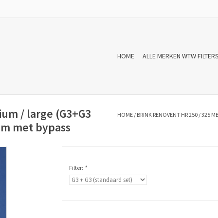
HOME
ALLE MERKEN WTW FILTER
ium / large (G3+G3
HOME
/
BRINK RENOVENT HR 250 / 325 
eem met bypass
Filter:
*