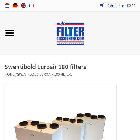
0 Artikelen - €0,00
Home
ALLE MERKEN WTW FILTERS
PROBIOTICA ONDERHOUD
Swentibold Euroair 180 filters
HOME
/
SWENTIBOLD EUROAIR 180 FILTERS