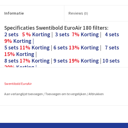
Informatie
Reviews
(0)
Specificaties Swentibold EuroAir 180 filters:
2 sets
5 %
Korting
|
3 sets
7%
Korting
|
4 sets
9%
Korting |
5 sets
11%
Korting
|
6 sets
13%
Korting
|
7 sets
15%
Korting
|
8 sets
17%
Korting
|
9 sets
19%
Korting
|
10 sets
20%
Korting |
Specificaties Swentibold EuroAir 180 filters:
Inclusief BTW
Swentibold EuroAir
1 set is 2 stuks G4 zakfilters (EN779)
Aan verlanglijst toevoegen
/
Toevoegen om te vergelijken
/
Afdrukken
Formaat ca. 250 x 135 (in mm en L x B)
De WTW filters (warmte terugwin filters) van voor de Swentibold
Euroair kunt op eenvoudig zelf vervangen. Klein onderhoud van uw
ventilatiesysteem is eenvoudig zelf te doen met onze