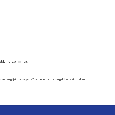
ld, morgen in huis!
 verlanglijst toevoegen
/
Toevoegen om te vergelijken
/
Afdrukken