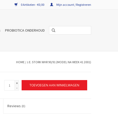
0 Artikelen - €0,00
Mijn account / Registreren
S
PROBIOTICA ONDERHOUD
HOME
/
J.E. STORK WHR 90/91 (MODEL NA WEEK 41 2001)
+
TOEVOEGEN AAN WINKELWAGEN
-
Reviews
(0)