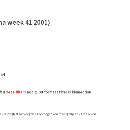
na week 41 2001)
del
ft u
deze filters
nodig. Dit formaat filter is kleiner dan
 verlanglijst toevoegen
/
Toevoegen om te vergelijken
/
Afdrukken
001) nu, vandaag voor 16.00 besteld, morgen in huis!