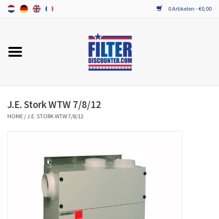
0 Artikelen - €0,00
Home
ALLE MERKEN WTW FILTERS
PROBIOTICA ONDERHOUD
J.E. Stork WTW 7/8/12
HOME
/
J.E. STORK WTW 7/8/12