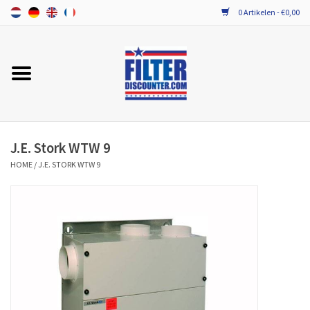
0 Artikelen - €0,00
Home
ALLE MERKEN WTW FILTERS
PROBIOTICA ONDERHOUD
J.E. Stork WTW 9
HOME
/
J.E. STORK WTW 9