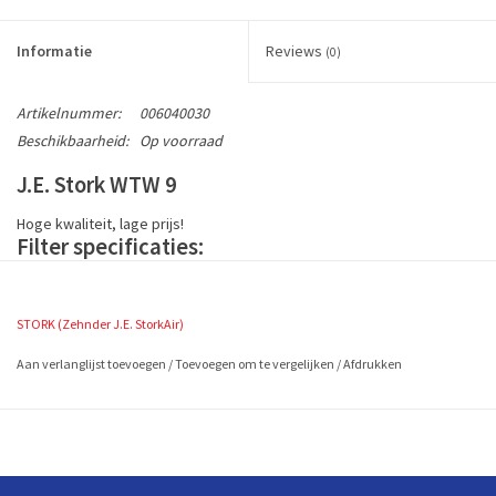
Informatie
Reviews
(0)
Artikelnummer:
006040030
Beschikbaarheid:
Op voorraad
J.E. Stork WTW 9
Hoge kwaliteit, lage prijs!
Filter specificaties:
Inclusief BTW
1 set is 2 stuks zwart PPI G3 filterdoek (EN779)
STORK (Zehnder J.E. StorkAir)
J.E. StorkAir artikelcode: 006040030
Formaat ca. 250 x 450 x 10 mm
Aan verlanglijst toevoegen
/
Toevoegen om te vergelijken
/
Afdrukken
Bestel de J.E. Stork WTW 9 nu, vandaag voor 16.00 besteld, morgen in
huis!