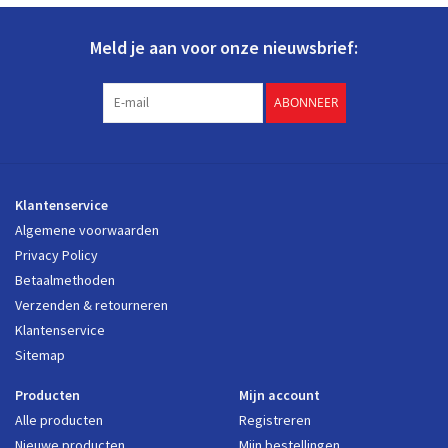
Bestel de Zehnder J.E. StorkAir Fijnstoffilter filterbox DN180 nu,
Meld je aan voor onze nieuwsbrief:
vandaag voor 16.00 besteld, morgen in huis!
ABONNEER
Klantenservice
Algemene voorwaarden
Privacy Policy
Betaalmethoden
Verzenden & retourneren
Klantenservice
Sitemap
Producten
Mijn account
Alle producten
Registreren
Nieuwe producten
Mijn bestellingen