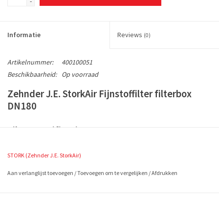
-
Informatie
Reviews
(0)
Artikelnummer:
400100051
Beschikbaarheid:
Op voorraad
Zehnder J.E. StorkAir Fijnstoffilter filterbox
DN180
Filter specificaties:
Inclusief BTW
STORK (Zehnder J.E. StorkAir)
Zehnder J.E. Storkair Aritkelnummer 400100051
1 stuks F7 fijnstof filter (EN779)
Aan verlanglijst toevoegen
/
Toevoegen om te vergelijken
/
Afdrukken
Formaat ca. 450x350x95 (in mm en L x B x H)
Vangt meer dan 94% af,
Waarvan 80-85% fijnstof dat kleinder is dan 1µm (0,001mm)