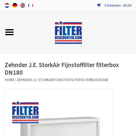
0 Artikelen - €0,00
Home
ALLE MERKEN WTW FILTERS
PROBIOTICA ONDERHOUD
Zehnder J.E. StorkAir Fijnstoffilter filterbox
DN180
HOME
/
ZEHNDER J.E. STORKAIR FIJNSTOFFILTER FILTERBOX DN180