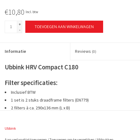
€10,80
Incl. btw
+
TOEVOEGEN AAN WINKELWAGEN
-
Informatie
Reviews
(0)
Ubbink HRV Compact C180
Filter specificaties:
Inclusief BTW
1 set is 2 stuks draadframe filters (EN779)
2 filters à ca. 290x136 mm (L x B)
Ubbink
Bestel de Ubbink HRV Compact C180 nu, vandaag voor 16.00 besteld,
morgen in huis!
Aan verlanglijst toevoegen
/
Toevoegen om te vergelijken
/
Afdrukken