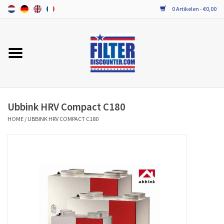
0 Artikelen - €0,00
Home
ALLE MERKEN WTW FILTERS
PROBIOTICA ONDERHOUD
Ubbink HRV Compact C180
HOME
/
UBBINK HRV COMPACT C180