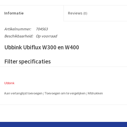
Informatie
Reviews
(0)
Artikelnummer:
704563
Beschikbaarheid:
Op voorraad
Ubbink Ubiflux W300 en W400
Filter specificaties
Inclusief BTW
1 set is 2 stuks filters (EN779)
Ubbink
Artikelnummer 704563
2 filters à ca. 525x185 mm (L x B)
Aan verlanglijst toevoegen
/
Toevoegen om te vergelijken
/
Afdrukken
Bestel de Ubbink Ubiflux W300 en W400 nu, vandaag voor 16.00
besteld, morgen in huis!