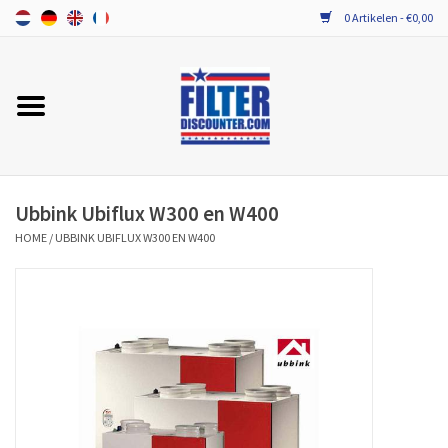
0 Artikelen - €0,00
Home
ALLE MERKEN WTW FILTERS
PROBIOTICA ONDERHOUD
Ubbink Ubiflux W300 en W400
HOME
/
UBBINK UBIFLUX W300 EN W400