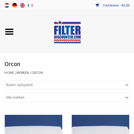
0 Artikelen - €0,00
Home
ALLE MERKEN WTW FILTERS
PROBIOTICA ONDERHOUD
Orcon
HOME
/
MERKEN
/
ORCON