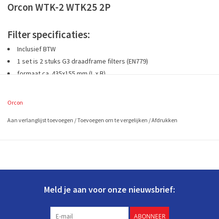
Orcon WTK-2 WTK25 2P
Filter specificaties:
Inclusief BTW
1 set is 2 stuks G3 draadframe filters (EN779)
formaat ca. 435x155 mm (L x B)
Orcon
Bestel de Orcon WTK-2 WTK25 2P nu, vandaag voor 16.00 uur besteld,
morgen in huis!
Aan verlanglijst toevoegen
/
Toevoegen om te vergelijken
/
Afdrukken
Meld je aan voor onze nieuwsbrief:
ABONNEER