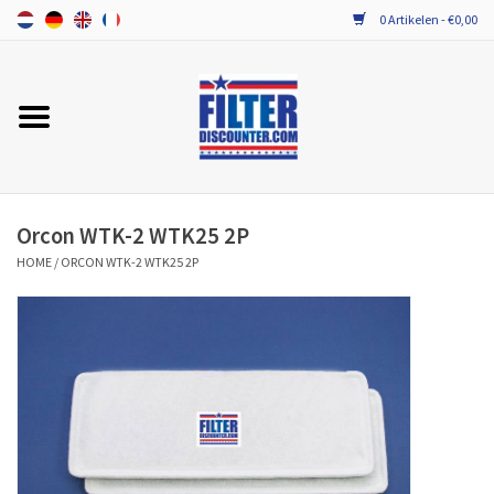
0 Artikelen - €0,00
Home
ALLE MERKEN WTW FILTERS
PROBIOTICA ONDERHOUD
Orcon WTK-2 WTK25 2P
HOME
/
ORCON WTK-2 WTK25 2P