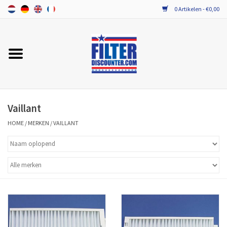
0 Artikelen - €0,00
Home
ALLE MERKEN WTW FILTERS
PROBIOTICA ONDERHOUD
Vaillant
HOME
/
MERKEN
/
VAILLANT