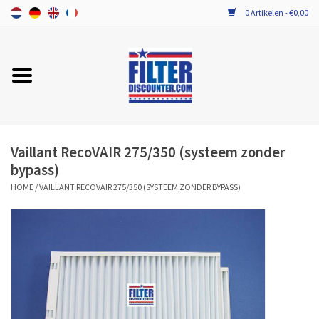
0 Artikelen - €0,00
Home
ALLE MERKEN WTW FILTERS
PROBIOTICA ONDERHOUD
Vaillant RecoVAIR 275/350 (systeem zonder
bypass)
HOME
/
VAILLANT RECOVAIR 275/350 (SYSTEEM ZONDER BYPASS)