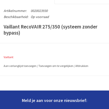
Artikelnummer:
0020023930
Beschikbaarheid:
Op voorraad
Vaillant RecoVAIR 275/350 (systeem zonder
bypass)
Filter specificaties:
Inclusief BTW
Vaillant
Vaillant Artikelnummer 0020023930
1 set is 2 stuks G4 filters (EN779)
Aan verlanglijst toevoegen
/
Toevoegen om te vergelijken
/
Afdrukken
2 zigzag filters à ca. 390x180 mm (L x B)
Bestel de Vaillant RecoVAIR 275/350 (systeem zonder bypass) nu,
vandaag voor 16.00 besteld, morgen in huis!
Meld je aan voor onze nieuwsbrief: